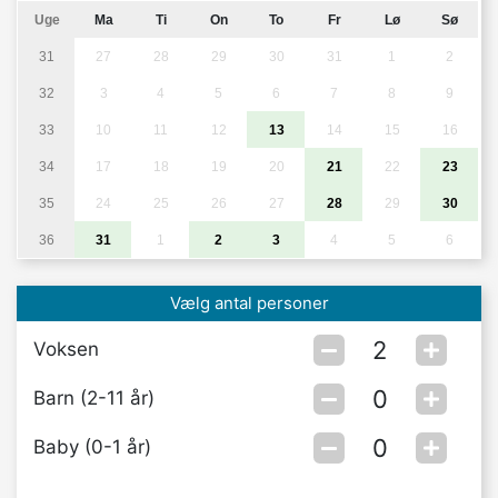
Uge
Ma
Ti
On
To
Fr
Lø
Sø
31
27
28
29
30
31
1
2
32
3
4
5
6
7
8
9
33
10
11
12
13
14
15
16
34
17
18
19
20
21
22
23
35
24
25
26
27
28
29
30
36
31
1
2
3
4
5
6
Vælg antal personer
Voksen
Barn (2-11 år)
Baby (0-1 år)