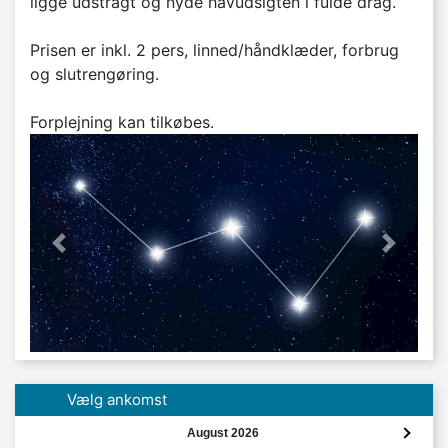
ligge udstragt og nyde havudsigten i fulde drag.
Prisen er inkl. 2 pers, linned/håndklæder, forbrug
og slutrengøring.
Forplejning kan tilkøbes.
'previous' not found
Næste
Vælg ankomst
August 2026