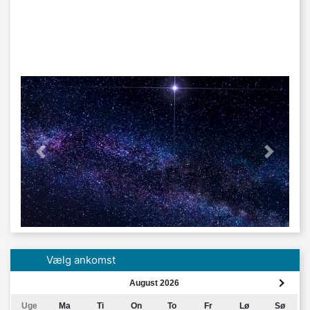
'previous' not found
Næste
Vælg ankomst
August 2026
Uge
Ma
Ti
On
To
Fr
Lø
Sø